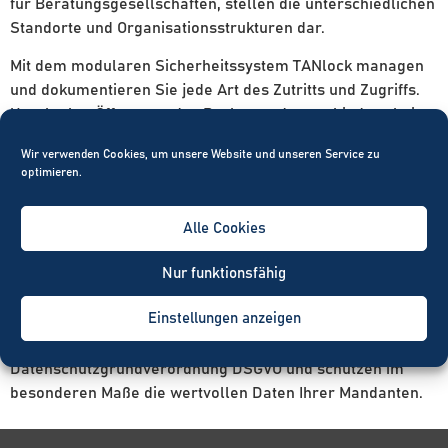
für Beratungsgesellschaften, stellen die unterschiedlichen
Standorte und Organisationsstrukturen dar.
Mit dem modularen Sicherheitssystem TANlock managen
und dokumentieren Sie jede Art des Zutritts und Zugriffs.
Unerlaubte Öffnungen des Racks werden verhindert, bei
Missbrauch protokolliert und entsprechende Meldungen in
Wir verwenden Cookies, um unsere Website und unseren Service zu
Echtzeit an Ihr Managementsystem abgesetzt – und das
optimieren.
von jedem Standort der Welt. Der TANlock ist in jedes
Managementsystem integrierbar und softwareunabhängig.
Alle Cookies
Unberechtigte Zugriffe, wie Sabotage werden durch
unsere optional verfügbare Sensorik sofort erfasst,
Nur funktionsfähig
dokumentiert und gemeldet.
Einstellungen anzeigen
Durch die Investition in das Zugangskontrollsystem
TANlock erfüllen Sie die Anforderungen der
Datenschutzgrundverordnung DSGVO und schützen im
besonderen Maße die wertvollen Daten Ihrer Mandanten.