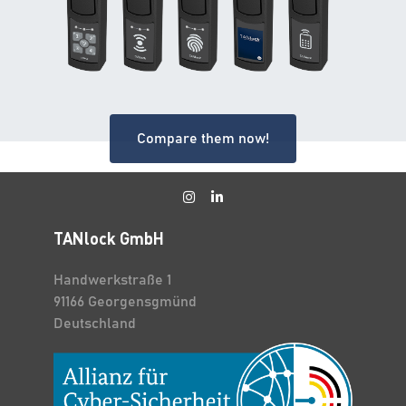
Compare them now!
TANlock GmbH
Handwerkstraße 1
91166 Georgensgmünd
Deutschland